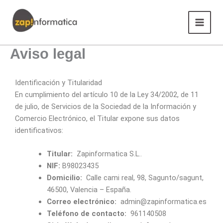
Ir
Main
al
Menu
contenido
Aviso legal
Identificación y Titularidad
En cumplimiento del artículo 10 de la Ley 34/2002, de 11
de julio, de Servicios de la Sociedad de la Información y
Comercio Electrónico, el Titular expone sus datos
identificativos:
Titular:
Zapinformatica S.L..
NIF:
B98023435
Domicilio:
Calle cami real, 98, Sagunto/sagunt,
46500, Valencia – España.
Correo electrónico:
admin@zapinformatica.es
Teléfono de contacto:
961140508