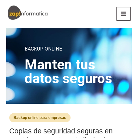
Ir
Main
al
Menu
contenido
BACKUP ONLINE
Manten tus
datos seguros
Backup online para empresas
Copias de seguridad seguras en