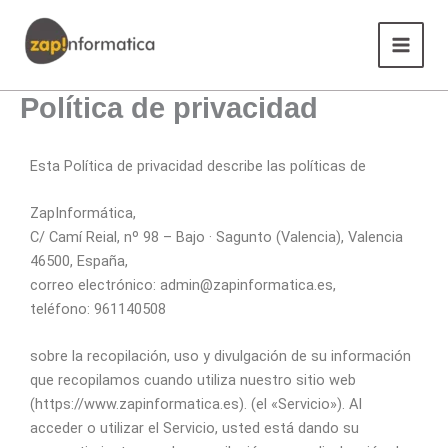
Ir
Main
al
Menu
contenido
Política de privacidad
Esta Política de privacidad describe las políticas de
ZapInformática,
C/ Camí Reial, nº 98 – Bajo · Sagunto (Valencia), Valencia
46500, España,
correo electrónico: admin@zapinformatica.es,
teléfono: 961140508
sobre la recopilación, uso y divulgación de su información
que recopilamos cuando utiliza nuestro sitio web
(https://www.zapinformatica.es). (el «Servicio»). Al
acceder o utilizar el Servicio, usted está dando su